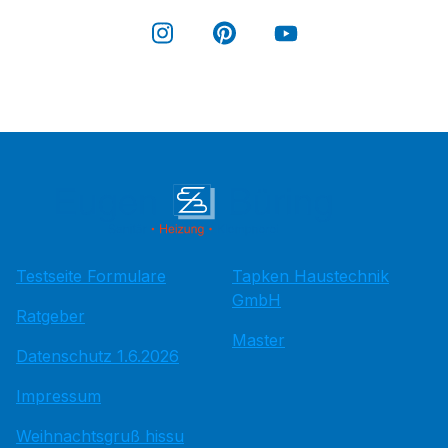
Testseite Formulare
Tapken Haustechnik
GmbH
Ratgeber
Master
Datenschutz 1.6.2026
Impressum
Weihnachtsgruß hissu