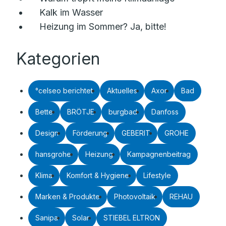
Kalk im Wasser
Heizung im Sommer? Ja, bitte!
Kategorien
°celseo berichtet
Aktuelles
Axor
Bad
Bette
BRÖTJE
burgbad
Danfoss
Design
Förderung
GEBERIT
GROHE
hansgrohe
Heizung
Kampagnenbeitrag
Klima
Komfort & Hygiene
Lifestyle
Marken & Produkte
Photovoltaik
REHAU
Sanipa
Solar
STIEBEL ELTRON