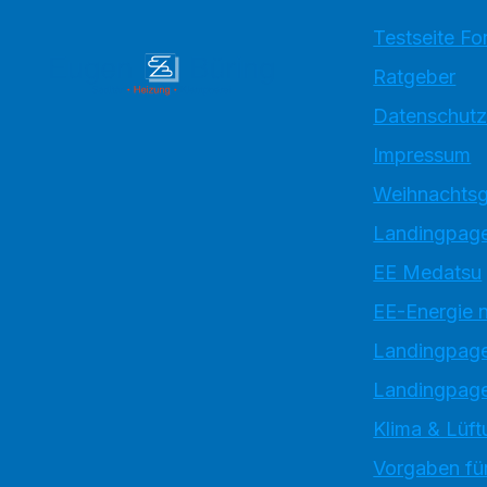
Testseite Fo
Ratgeber
Datenschutz
Impressum
Weihnachtsg
Landingpage
EE Medatsu
EE-Energie 
Landingpag
Landingpage
Klima & Lüft
Vorgaben für