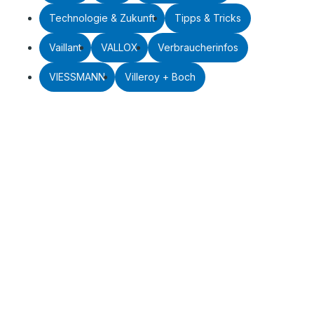
Technologie & Zukunft
Tipps & Tricks
Vaillant
VALLOX
Verbraucherinfos
VIESSMANN
Villeroy + Boch