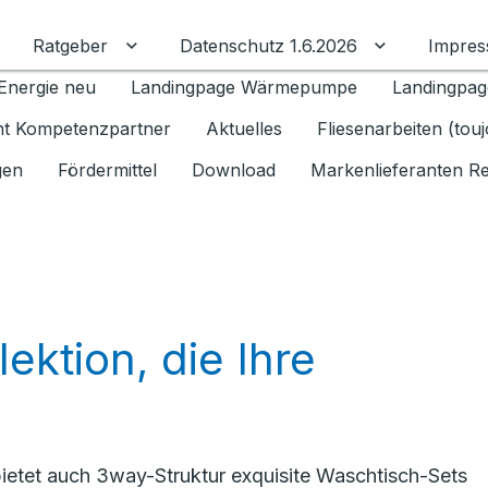
Ratgeber
Datenschutz 1.6.2026
Impre
Untermenü für Ratgeber umschalten
Untermenü f
Energie neu
Landingpage Wärmepumpe
Landingpag
ant Kompetenzpartner
Aktuelles
Fliesenarbeiten (tou
gen
Fördermittel
Download
Markenlieferanten R
ektion, die Ihre
y bietet auch 3way-Struktur exquisite Waschtisch-Sets