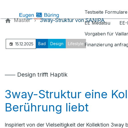
Kontaktieren Sie uns
Testseite Formulare
Master
3way-Struktur von SANIPA
EE Medatsu
EE-
Vorgaben für Vaill
Bad
Design
Lifestyle
15.12.2025
Finanzierung anfra
⸺ Design trifft Haptik
3way-Struktur eine Koll
Berührung liebt
Inspiriert von der Vielseitigkeit der Kollektion 3wa