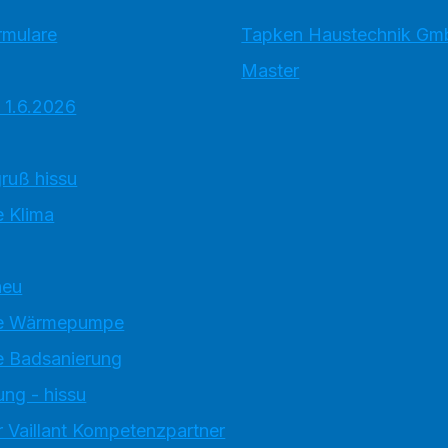
rmulare
Tapken Haustechnik G
Master
 1.6.2026
ruß hissu
 Klima
neu
e Wärmepumpe
 Badsanierung
ung - hissu
 Vaillant Kompetenzpartner