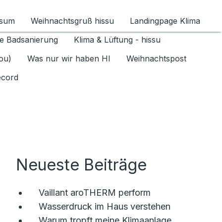
ssum
Weihnachtsgruß hissu
Landingpage Klima
ür Datenschutz 1.6.2026 umschalten
e Badsanierung
Klima & Lüftung - hissu
jou)
Was nur wir haben HI
Weihnachtspost
ecord
Neueste Beiträge
Vaillant aroTHERM perform
Wasserdruck im Haus verstehen
Warum tropft meine Klimaanlage