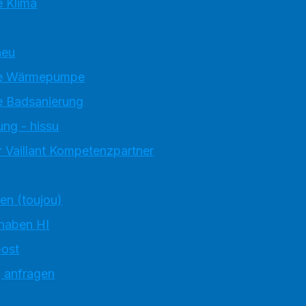
 Klima
neu
e Wärmepumpe
 Badsanierung
ung - hissu
 Vaillant Kompetenzpartner
ten (toujou)
 haben HI
ost
g anfragen