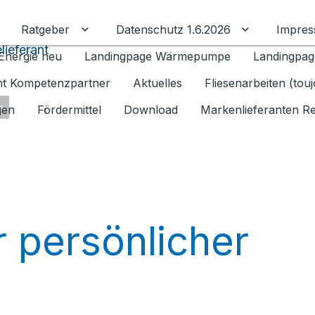
Ratgeber
Datenschutz 1.6.2026
Impre
Untermenü für Ratgeber umschalten
Untermenü f
lieferant
Energie neu
Landingpage Wärmepumpe
Landingpag
ant Kompetenzpartner
Aktuelles
Fliesenarbeiten (tou
s
gen
Fördermittel
Download
Markenlieferanten R
r persönlicher