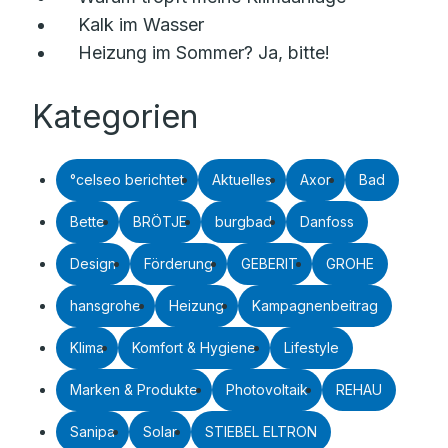
Kalk im Wasser
Heizung im Sommer? Ja, bitte!
Kategorien
°celseo berichtet
Aktuelles
Axor
Bad
Bette
BRÖTJE
burgbad
Danfoss
Design
Förderung
GEBERIT
GROHE
hansgrohe
Heizung
Kampagnenbeitrag
Klima
Komfort & Hygiene
Lifestyle
Marken & Produkte
Photovoltaik
REHAU
Sanipa
Solar
STIEBEL ELTRON