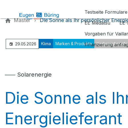
Kontaktieren Sie uns
Testseite Formulare
Master
Die Sonne als Ihr persönlicher Energie
EE Medatsu
EE-
Vorgaben für Vaill
Klima
Marken & Produkte
Verbraucherinfo
29.05.2026
Finanzierung anfra
⸺ Solarenergie
Die Sonne als Ih
Energielieferant