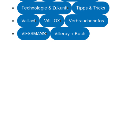
Technologie & Zukunft
Tipps & Tricks
Vaillant
VALLOX
Verbraucherinfos
VIESSMANN
Villeroy + Boch