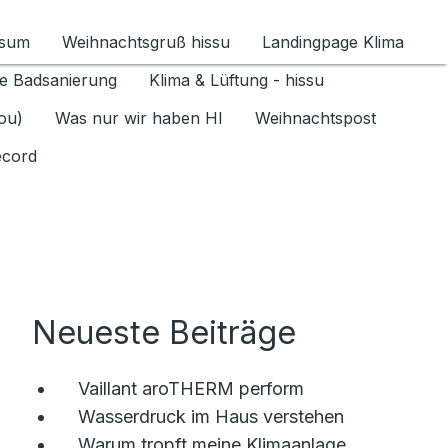
ssum
Weihnachtsgruß hissu
Landingpage Klima
ür Datenschutz 1.6.2026 umschalten
e Badsanierung
Klima & Lüftung - hissu
jou)
Was nur wir haben HI
Weihnachtspost
ecord
Neueste Beiträge
Vaillant aroTHERM perform
Wasserdruck im Haus verstehen
Warum tropft meine Klimaanlage