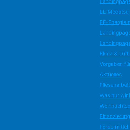
Landingpage
EE Medatsu
EE-Energie 
Landingpag
Landingpage
Klima & Lüft
Vorgaben für
Aktuelles
Fliesenarbei
Was nur wir
Weihnachtsp
Finanzierun
Fördermittel