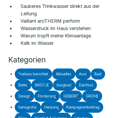
Sauberes Trinkwasser direkt aus der
Leitung
Vaillant aroTHERM perform
Wasserdruck im Haus verstehen
Warum tropft meine Klimaanlage
Kalk im Wasser
Kategorien
°celseo berichtet
Aktuelles
Axor
Bad
Bette
BRÖTJE
burgbad
Danfoss
Design
Förderung
GEBERIT
GROHE
hansgrohe
Heizung
Kampagnenbeitrag