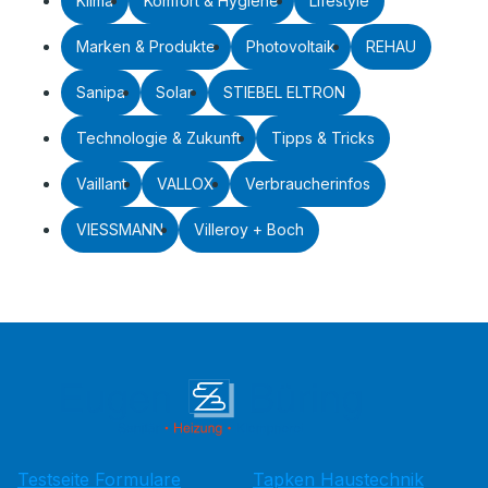
Klima
Komfort & Hygiene
Lifestyle
Marken & Produkte
Photovoltaik
REHAU
Sanipa
Solar
STIEBEL ELTRON
Technologie & Zukunft
Tipps & Tricks
Vaillant
VALLOX
Verbraucherinfos
VIESSMANN
Villeroy + Boch
Testseite Formulare
Tapken Haustechnik