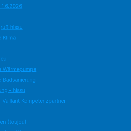
 1.6.2026
ruß hissu
 Klima
neu
e Wärmepumpe
 Badsanierung
ung - hissu
 Vaillant Kompetenzpartner
ten (toujou)