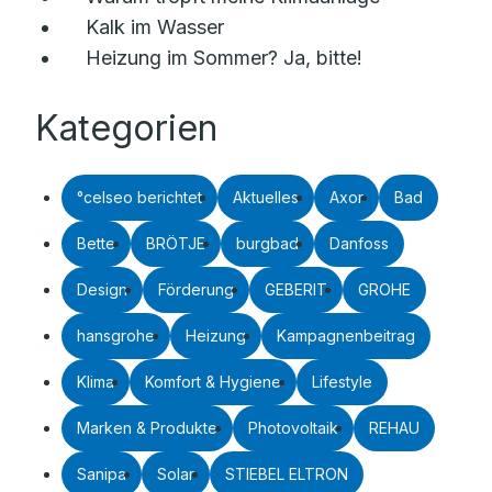
Kalk im Wasser
Heizung im Sommer? Ja, bitte!
Kategorien
°celseo berichtet
Aktuelles
Axor
Bad
Bette
BRÖTJE
burgbad
Danfoss
Design
Förderung
GEBERIT
GROHE
hansgrohe
Heizung
Kampagnenbeitrag
Klima
Komfort & Hygiene
Lifestyle
Marken & Produkte
Photovoltaik
REHAU
Sanipa
Solar
STIEBEL ELTRON