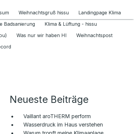
ssum
Weihnachtsgruß hissu
Landingpage Klima
ür Datenschutz 1.6.2026 umschalten
e Badsanierung
Klima & Lüftung - hissu
jou)
Was nur wir haben HI
Weihnachtspost
ecord
Neueste Beiträge
Vaillant aroTHERM perform
Wasserdruck im Haus verstehen
Warum tropft meine Klimaanlage