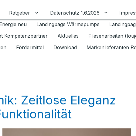
Ratgeber
Datenschutz 1.6.2026
Impre
Untermenü für Ratgeber umschalten
Untermenü f
Energie neu
Landingpage Wärmepumpe
Landingpag
ant Kompetenzpartner
Aktuelles
Fliesenarbeiten (tou
gen
Fördermittel
Download
Markenlieferanten R
k: Zeitlose Eleganz
Funktionalität