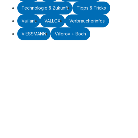
Technologie & Zukunft
Tipps & Tricks
Vaillant
VALLOX
Verbraucherinfos
VIESSMANN
Villeroy + Boch