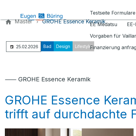
Kontaktieren Sie uns
Testseite Formulare
Master
GROHE Essence Keramik
EE Medatsu
EE-
Vorgaben für Vaill
Bad
Design
Lifestyle
25.02.2026
Finanzierung anfra
⸺ GROHE Essence Keramik
GROHE Essence Kerami
trifft auf durchdachte 