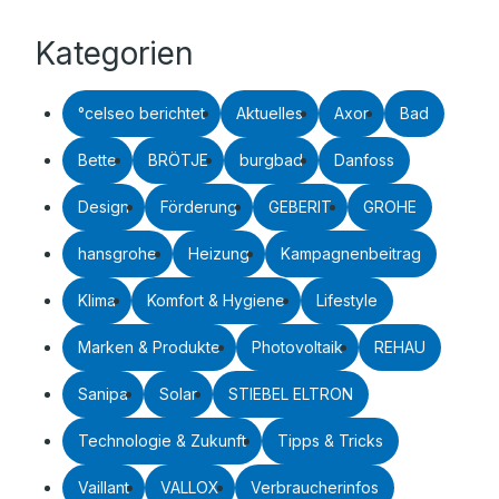
Kategorien
°celseo berichtet
Aktuelles
Axor
Bad
Bette
BRÖTJE
burgbad
Danfoss
Design
Förderung
GEBERIT
GROHE
hansgrohe
Heizung
Kampagnenbeitrag
Klima
Komfort & Hygiene
Lifestyle
Marken & Produkte
Photovoltaik
REHAU
Sanipa
Solar
STIEBEL ELTRON
Technologie & Zukunft
Tipps & Tricks
Vaillant
VALLOX
Verbraucherinfos