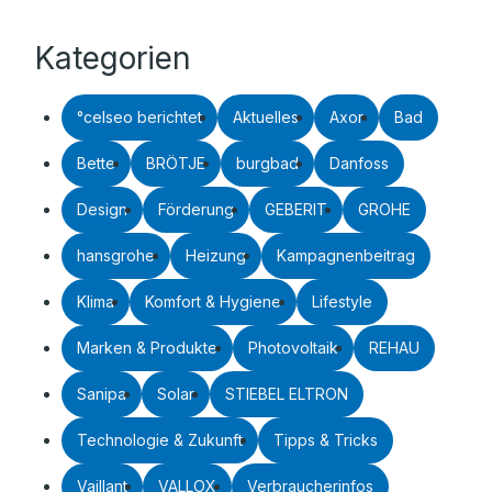
Kategorien
°celseo berichtet
Aktuelles
Axor
Bad
Bette
BRÖTJE
burgbad
Danfoss
Design
Förderung
GEBERIT
GROHE
hansgrohe
Heizung
Kampagnenbeitrag
Klima
Komfort & Hygiene
Lifestyle
Marken & Produkte
Photovoltaik
REHAU
Sanipa
Solar
STIEBEL ELTRON
Technologie & Zukunft
Tipps & Tricks
Vaillant
VALLOX
Verbraucherinfos