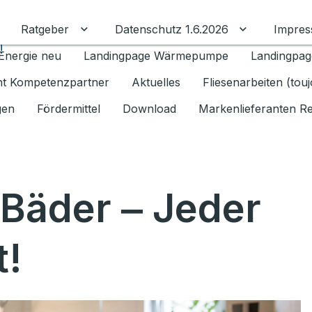
Ratgeber
Datenschutz 1.6.2026
Impre
Untermenü für Ratgeber umschalten
Untermenü f
!
Energie neu
Landingpage Wärmepumpe
Landingpag
ant Kompetenzpartner
Aktuelles
Fliesenarbeiten (tou
gen
Fördermittel
Download
Markenlieferanten R
 Bäder ‒ Jeder
t!