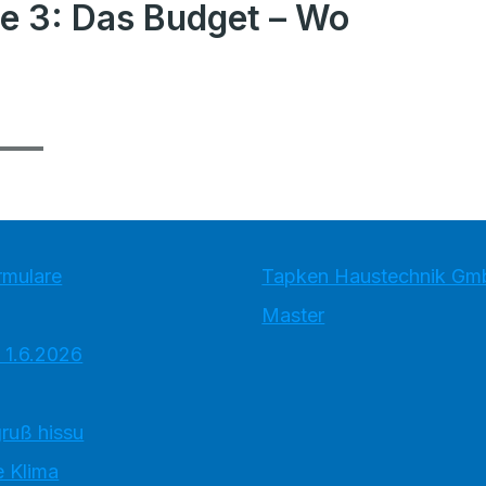
e 3: Das Budget – Wo
rmulare
Tapken Haustechnik G
Master
 1.6.2026
ruß hissu
 Klima