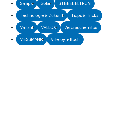
Sanipa
Solar
STIEBEL ELTRON
Technologie & Zukunft
Tipps & Tricks
Vaillant
VALLOX
Verbraucherinfos
VIESSMANN
Villeroy + Boch