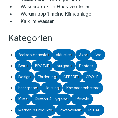
Wasserdruck im Haus verstehen
Warum tropft meine Klimaanlage
Kalk im Wasser
Kategorien
°celseo berichtet
Aktuelles
Axor
Bad
Bette
BRÖTJE
burgbad
Danfoss
Design
Förderung
GEBERIT
GROHE
hansgrohe
Heizung
Kampagnenbeitrag
Klima
Komfort & Hygiene
Lifestyle
Marken & Produkte
Photovoltaik
REHAU