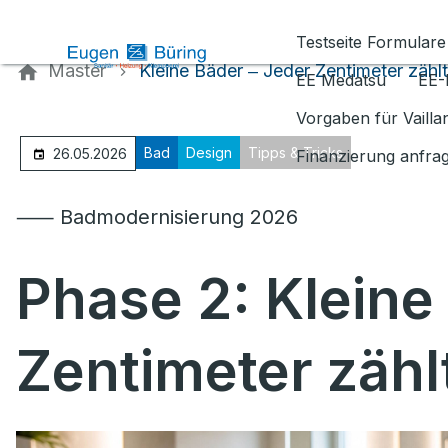
Kontaktieren Sie uns
Testseite Formulare
Master
Kleine Bäder ‒ Jeder Zentimeter zählt
EE Medatsu
EE-
Vorgaben für Vaill
Bad
Design
Tipps & Tricks
26.05.2026
Finanzierung anfra
⸺ Badmodernisierung 2026
Phase 2: Kleine
Zentimeter zähl