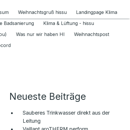
ssum
Weihnachtsgruß hissu
Landingpage Klima
ür Datenschutz 1.6.2026 umschalten
e Badsanierung
Klima & Lüftung - hissu
jou)
Was nur wir haben HI
Weihnachtspost
ecord
Neueste Beiträge
Sauberes Trinkwasser direkt aus der
Leitung
Vaillant aroTHERM perform