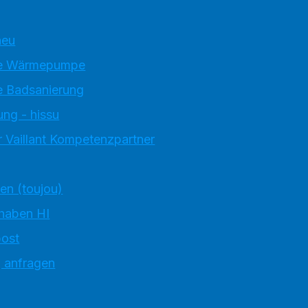
neu
e Wärmepumpe
 Badsanierung
ung - hissu
 Vaillant Kompetenzpartner
ten (toujou)
 haben HI
ost
g anfragen