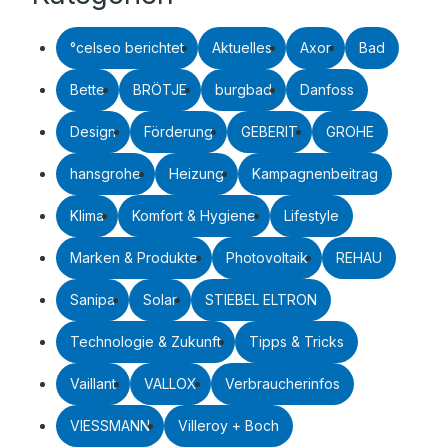
°celseo berichtet
Aktuelles
Axor
Bad
Bette
BRÖTJE
burgbad
Danfoss
Design
Förderung
GEBERIT
GROHE
hansgrohe
Heizung
Kampagnenbeitrag
Klima
Komfort & Hygiene
Lifestyle
Marken & Produkte
Photovoltaik
REHAU
Sanipa
Solar
STIEBEL ELTRON
Technologie & Zukunft
Tipps & Tricks
Vaillant
VALLOX
Verbraucherinfos
VIESSMANN
Villeroy + Boch