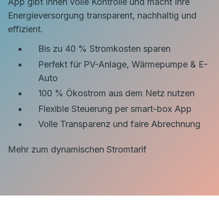
App gibt Ihnen volle Kontrolle und macht Ihre
Energieversorgung transparent, nachhaltig und
effizient.
Bis zu 40 % Stromkosten sparen
Perfekt für PV-Anlage, Wärmepumpe & E-
Auto
100 % Ökostrom aus dem Netz nutzen
Flexible Steuerung per smart-box App
Volle Transparenz und faire Abrechnung
Mehr zum dynamischen Stromtarif