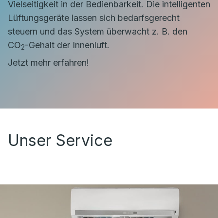
Vielseitigkeit in der Bedienbarkeit. Die intelligenten
Lüftungsgeräte lassen sich bedarfsgerecht
steuern und das System überwacht z. B. den
CO
-Gehalt der Innenluft.
2
Jetzt mehr erfahren!
Unser Service