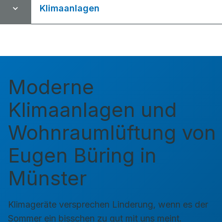
Klimaanlagen
Moderne
Klimaanlagen und
Wohnraumlüftung von
Eugen Büring in
Münster
Klimageräte versprechen Linderung, wenn es der
Sommer ein bisschen zu gut mit uns meint.