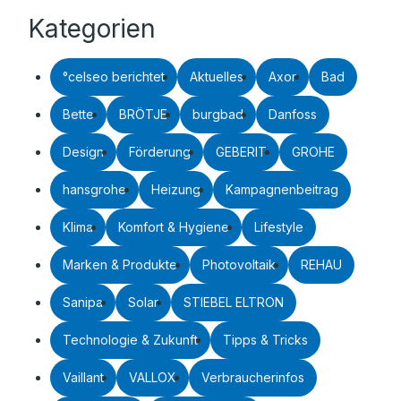
Kategorien
°celseo berichtet
Aktuelles
Axor
Bad
Bette
BRÖTJE
burgbad
Danfoss
Design
Förderung
GEBERIT
GROHE
hansgrohe
Heizung
Kampagnenbeitrag
Klima
Komfort & Hygiene
Lifestyle
Marken & Produkte
Photovoltaik
REHAU
Sanipa
Solar
STIEBEL ELTRON
Technologie & Zukunft
Tipps & Tricks
Vaillant
VALLOX
Verbraucherinfos