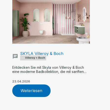
SKYLA Villeroy & Boch
Villeroy + Boch
Entdecken Sie mit Skyla von Villeroy & Boch
eine moderne Badkollektion, die mit sanften
Rundungen, klaren Kanten und asymmetrischer
Formensprache überzeugt. Flexible Farb- und
23.04.2026
Größenoptionen, innovative Armaturen und
nachhaltige WC-Technologie machen Skyla zur
Weiterlesen
idealen Wahl für Ihr individuelles Traumbad.