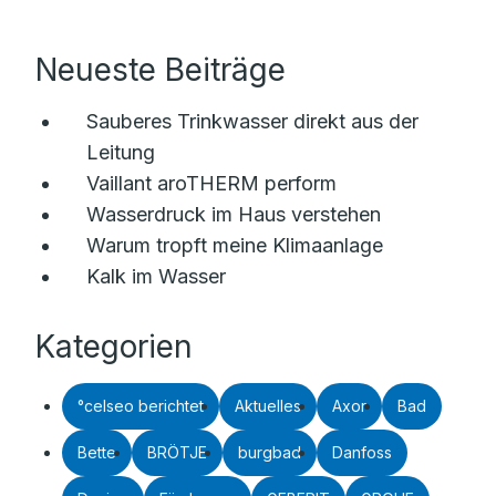
Neueste Beiträge
Sauberes Trinkwasser direkt aus der
Leitung
Vaillant aroTHERM perform
Wasserdruck im Haus verstehen
Warum tropft meine Klimaanlage
Kalk im Wasser
Kategorien
°celseo berichtet
Aktuelles
Axor
Bad
Bette
BRÖTJE
burgbad
Danfoss