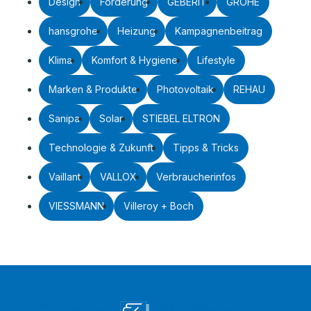
Design
Förderung
GEBERIT
GROHE
hansgrohe
Heizung
Kampagnenbeitrag
Klima
Komfort & Hygiene
Lifestyle
Marken & Produkte
Photovoltaik
REHAU
Sanipa
Solar
STIEBEL ELTRON
Technologie & Zukunft
Tipps & Tricks
Vaillant
VALLOX
Verbraucherinfos
VIESSMANN
Villeroy + Boch