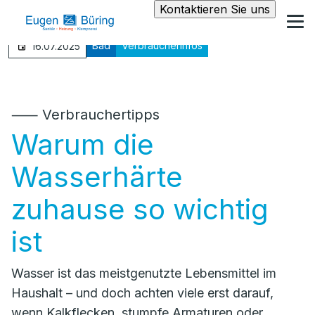
Kontaktieren Sie uns
Bad
Verbraucherinfos
16.07.2025
⸺ Verbrauchertipps
Warum die
Wasserhärte
zuhause so wichtig
ist
Wasser ist das meistgenutzte Lebensmittel im
Haushalt – und doch achten viele erst darauf,
wenn Kalkflecken, stumpfe Armaturen oder