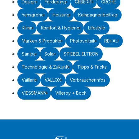
Design
Förderung
GEBERIT
GROHE
hansgrohe
Heizung
Kampagnenbeitrag
Klima
Komfort & Hygiene
Lifestyle
Marken & Produkte
Photovoltaik
REHAU
Sanipa
Solar
STIEBEL ELTRON
Technologie & Zukunft
Tipps & Tricks
Vaillant
VALLOX
Verbraucherinfos
VIESSMANN
Villeroy + Boch