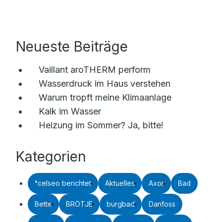
Neueste Beiträge
Vaillant aroTHERM perform
Wasserdruck im Haus verstehen
Warum tropft meine Klimaanlage
Kalk im Wasser
Heizung im Sommer? Ja, bitte!
Kategorien
°celseo berichtet
Aktuelles
Axor
Bad
Bette
BRÖTJE
burgbad
Danfoss