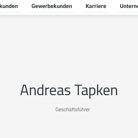
tkunden
Gewerbekunden
Karriere
Unter
nü für Erneuerbare Energien umschalten
Untermenü für Privatkunden umschalten
Untermenü für Gewerb
Untermen
Andreas Tapken
Geschäftsführer