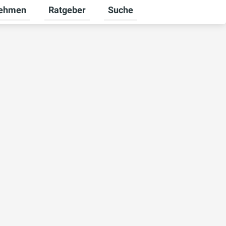
nehmen
Ratgeber
Suche
ekunden umschalten
ü für Karriere umschalten
Untermenü für Unternehmen umschalten
Untermenü für Ratgeber umsch