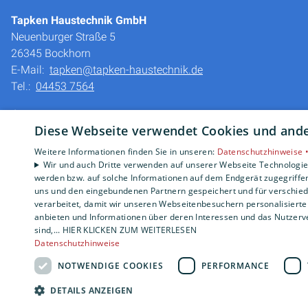
Tapken Haustechnik GmbH
Neuenburger Straße 5
26345 Bockhorn
E-Mail:
tapken@tapken-haustechnik.de
Tel.:
04453 7564
Impressum
Diese Webseite verwendet Cookies und ander
Barrierefreiheitserklärung
Datenschutzerklärung
Weitere Informationen finden Sie in unseren:
Datenschutzhinweise 
AGB
Wir und auch Dritte verwenden auf unserer Webseite Technologien
werden bzw. auf solche Informationen auf dem Endgerät zugegriffe
uns und den eingebundenen Partnern gespeichert und für verschiede
verarbeitet, damit wir unseren Webseitenbesuchern personalisierte 
anbieten und Informationen über deren Interessen und das Nutzerve
sind,... HIER KLICKEN ZUM WEITERLESEN
Datenschutzhinweise
NOTWENDIGE COOKIES
PERFORMANCE
DETAILS ANZEIGEN