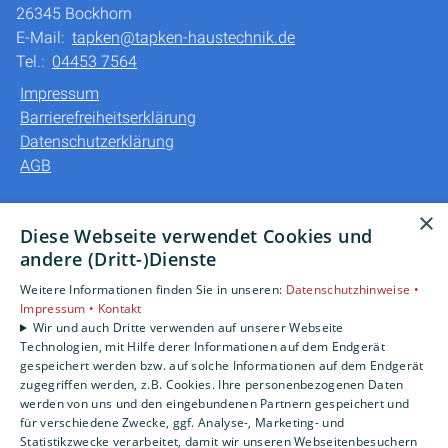
26345 Bockhorn
E-Mail:
tapken@tapken-haustechnik.de
Tel.:
04453 7564
Impressum
Barrierefreiheitserklärung
Datenschutzerklärung
AGB
Unsere Bereiche
×
Diese Webseite verwendet Cookies und
Privatkunden
andere (Dritt-)Dienste
Gewerbekunden
Weitere Informationen finden Sie in unseren:
Datenschutzhinweise •
Karriere
Impressum •
Kontakt
Unternehmen
Wir und auch Dritte verwenden auf unserer Webseite
Kontakt
Technologien, mit Hilfe derer Informationen auf dem Endgerät
gespeichert werden bzw. auf solche Informationen auf dem Endgerät
zugegriffen werden, z.B. Cookies. Ihre personenbezogenen Daten
werden von uns und den eingebundenen Partnern gespeichert und
für verschiedene Zwecke, ggf. Analyse-, Marketing- und
Statistikzwecke verarbeitet, damit wir unseren Webseitenbesuchern