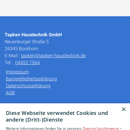
Tapken Haustechnik GmbH
Neuenburger Straße 5
26345 Bockhorn
E-Mail:
tapken@tapken-haustechnik.de
Tel.:
04453 7564
Impressum
Barrierefreiheitserklärung
Datenschutzerklärung
AGB
Unsere Bereiche
×
Diese Webseite verwendet Cookies und
Privatkunden
andere (Dritt-)Dienste
Gewerbekunden
Weitere Informationen finden Sie in unseren:
Datenschutzhinweise •
Karriere