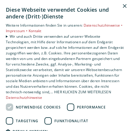
Unsere Bereiche
×
Diese Webseite verwendet Cookies und
Privatkunden
andere (Dritt-)Dienste
Gewerbekunden
Weitere Informationen finden Sie in unseren:
Datenschutzhinweise •
Karriere
Impressum •
Kontakt
Unternehmen
Wir und auch Dritte verwenden auf unserer Webseite
Kontakt
Technologien, mit Hilfe derer Informationen auf dem Endgerät
gespeichert werden bzw. auf solche Informationen auf dem Endgerät
zugegriffen werden, z.B. Cookies. Ihre personenbezogenen Daten
werden von uns und den eingebundenen Partnern gespeichert und
für verschiedene Zwecke, ggf. Analyse-, Marketing- und
Statistikzwecke verarbeitet, damit wir unseren Webseitenbesuchern
personalisierte Anzeigen oder Inhalte bereitstellen, Funktionen für
soziale Medien anbieten und Informationen über deren Interessen
und das Nutzerverhalten erhalten können. Cookies, die nicht
technisch-notwendig sind,... HIER KLICKEN ZUM WEITERLESEN
Datenschutzhinweise
NOTWENDIGE COOKIES
PERFORMANCE
TARGETING
FUNKTIONALITÄT