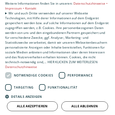
Weitere Informationen finden Sie in unseren:
Datenschutzhinweise •
Karriere
Impressum •
Kontakt
Unternehmen
Wir und auch Dritte verwenden auf unserer Webseite
Kontakt
Technologien, mit Hilfe derer Informationen auf dem Endgerät
gespeichert werden bzw. auf solche Informationen auf dem Endgerät
zugegriffen werden, z.B. Cookies. Ihre personenbezogenen Daten
werden von uns und den eingebundenen Partnern gespeichert und
für verschiedene Zwecke, ggf. Analyse-, Marketing- und
Statistikzwecke verarbeitet, damit wir unseren Webseitenbesuchern
personalisierte Anzeigen oder Inhalte bereitstellen, Funktionen für
soziale Medien anbieten und Informationen über deren Interessen
und das Nutzerverhalten erhalten können. Cookies, die nicht
technisch-notwendig sind,... HIER KLICKEN ZUM WEITERLESEN
Datenschutzhinweise
NOTWENDIGE COOKIES
PERFORMANCE
TARGETING
FUNKTIONALITÄT
DETAILS ANZEIGEN
ALLE AKZEPTIEREN
ALLE ABLEHNEN