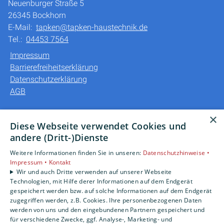
Neuenburger Straße 5
26345 Bockhorn
E-Mail:
tapken@tapken-haustechnik.de
Tel.:
04453 7564
Impressum
Barrierefreiheitserklärung
Datenschutzerklärung
AGB
Unsere Bereiche
×
Diese Webseite verwendet Cookies und
Privatkunden
andere (Dritt-)Dienste
Gewerbekunden
Weitere Informationen finden Sie in unseren:
Datenschutzhinweise •
Karriere
Impressum •
Kontakt
Unternehmen
Wir und auch Dritte verwenden auf unserer Webseite
Kontakt
Technologien, mit Hilfe derer Informationen auf dem Endgerät
gespeichert werden bzw. auf solche Informationen auf dem Endgerät
zugegriffen werden, z.B. Cookies. Ihre personenbezogenen Daten
werden von uns und den eingebundenen Partnern gespeichert und
für verschiedene Zwecke, ggf. Analyse-, Marketing- und