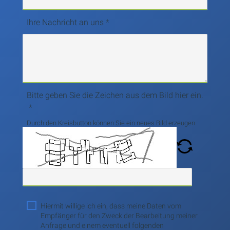
Ihre Nachricht an uns
Bitte geben Sie die Zeichen aus dem Bild hier ein.
Durch den Kreisbutton können Sie ein neues Bild erzeugen.
Hiermit willige ich ein, dass meine Daten vom
Empfänger für den Zweck der Bearbeitung meiner
Anfrage und einem eventuell folgenden