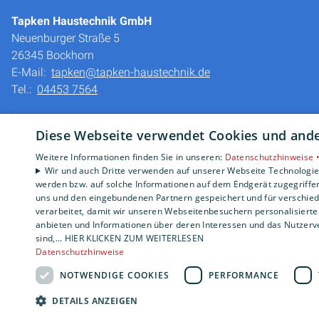
Tapken Haustechnik GmbH
Neuenburger Straße 5
26345 Bockhorn
E-Mail:
tapken@tapken-haustechnik.de
Tel.:
04453 7564
Impressum
Diese Webseite verwendet Cookies und ander
Barrierefreiheitserklärung
Datenschutzerklärung
Weitere Informationen finden Sie in unseren:
Datenschutzhinweise 
AGB
Wir und auch Dritte verwenden auf unserer Webseite Technologien
werden bzw. auf solche Informationen auf dem Endgerät zugegriffe
uns und den eingebundenen Partnern gespeichert und für verschiede
verarbeitet, damit wir unseren Webseitenbesuchern personalisierte 
anbieten und Informationen über deren Interessen und das Nutzerve
sind,... HIER KLICKEN ZUM WEITERLESEN
Datenschutzhinweise
NOTWENDIGE COOKIES
PERFORMANCE
DETAILS ANZEIGEN