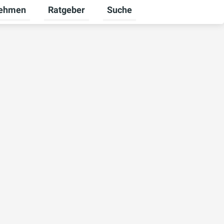
nehmen
Ratgeber
Suche
ekunden umschalten
ü für Karriere umschalten
Untermenü für Unternehmen umschalten
Untermenü für Ratgeber umsch