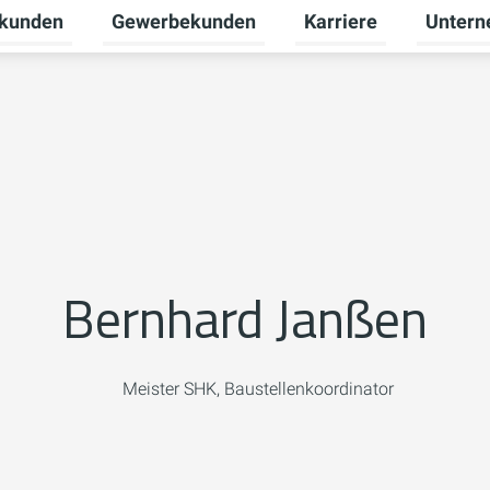
tkunden
Gewerbekunden
Karriere
Unter
nü für Erneuerbare Energien umschalten
Untermenü für Privatkunden umschalten
Untermenü für Gewerb
Untermen
Bernhard Janßen
Meister SHK, Baustellenkoordinator