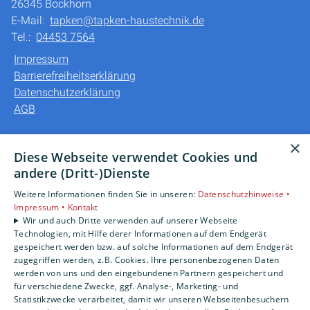
26345 Bockhorn
E-Mail:
tapken@tapken-haustechnik.de
Tel.:
04453 7564
Impressum
Barrierefreiheitserklärung
Datenschutzerklärung
AGB
Unsere Bereiche
×
Diese Webseite verwendet Cookies und
Privatkunden
andere (Dritt-)Dienste
Gewerbekunden
Weitere Informationen finden Sie in unseren:
Datenschutzhinweise •
Karriere
Impressum •
Kontakt
Unternehmen
Wir und auch Dritte verwenden auf unserer Webseite
Kontakt
Technologien, mit Hilfe derer Informationen auf dem Endgerät
gespeichert werden bzw. auf solche Informationen auf dem Endgerät
zugegriffen werden, z.B. Cookies. Ihre personenbezogenen Daten
werden von uns und den eingebundenen Partnern gespeichert und
für verschiedene Zwecke, ggf. Analyse-, Marketing- und
Statistikzwecke verarbeitet, damit wir unseren Webseitenbesuchern