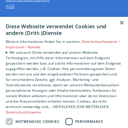
AGB
Unsere Bereiche
×
Diese Webseite verwendet Cookies und
Privatkunden
andere (Dritt-)Dienste
Gewerbekunden
Weitere Informationen finden Sie in unseren:
Datenschutzhinweise •
Karriere
Impressum •
Kontakt
Unternehmen
Wir und auch Dritte verwenden auf unserer Webseite
Kontakt
Technologien, mit Hilfe derer Informationen auf dem Endgerät
gespeichert werden bzw. auf solche Informationen auf dem Endgerät
zugegriffen werden, z.B. Cookies. Ihre personenbezogenen Daten
werden von uns und den eingebundenen Partnern gespeichert und
für verschiedene Zwecke, ggf. Analyse-, Marketing- und
Statistikzwecke verarbeitet, damit wir unseren Webseitenbesuchern
personalisierte Anzeigen oder Inhalte bereitstellen, Funktionen für
soziale Medien anbieten und Informationen über deren Interessen
und das Nutzerverhalten erhalten können. Cookies, die nicht
technisch-notwendig sind,... HIER KLICKEN ZUM WEITERLESEN
Datenschutzhinweise
NOTWENDIGE COOKIES
PERFORMANCE