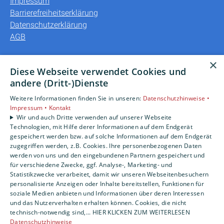
Impressum
Barrierefreiheitserklärung
Datenschutzerklärung
AGB
Unsere Bereiche
×
Diese Webseite verwendet Cookies und
Privatkunden
andere (Dritt-)Dienste
Gewerbekunden
Weitere Informationen finden Sie in unseren:
Datenschutzhinweise •
Karriere
Impressum •
Kontakt
Unternehmen
Wir und auch Dritte verwenden auf unserer Webseite
Kontakt
Technologien, mit Hilfe derer Informationen auf dem Endgerät
gespeichert werden bzw. auf solche Informationen auf dem Endgerät
zugegriffen werden, z.B. Cookies. Ihre personenbezogenen Daten
werden von uns und den eingebundenen Partnern gespeichert und
für verschiedene Zwecke, ggf. Analyse-, Marketing- und
Statistikzwecke verarbeitet, damit wir unseren Webseitenbesuchern
personalisierte Anzeigen oder Inhalte bereitstellen, Funktionen für
soziale Medien anbieten und Informationen über deren Interessen
und das Nutzerverhalten erhalten können. Cookies, die nicht
technisch-notwendig sind,... HIER KLICKEN ZUM WEITERLESEN
Datenschutzhinweise