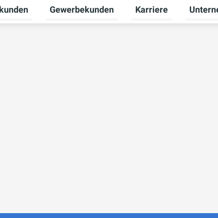
tkunden
Gewerbekunden
Karriere
Unter
nü für Erneuerbare Energien umschalten
Untermenü für Privatkunden umschalten
Untermenü für Gewerb
Untermen