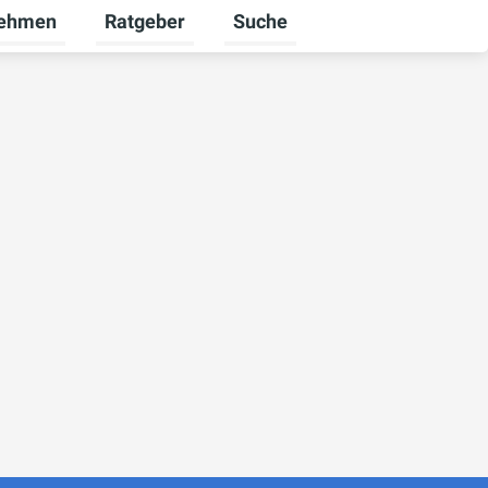
nehmen
Ratgeber
Suche
ekunden umschalten
ü für Karriere umschalten
Untermenü für Unternehmen umschalten
Untermenü für Ratgeber umsch