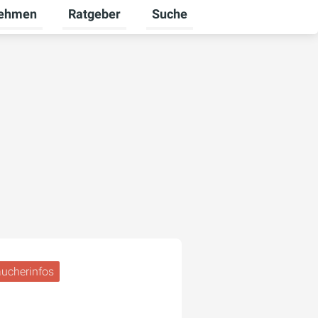
nehmen
Ratgeber
Suche
ekunden umschalten
ü für Karriere umschalten
Untermenü für Unternehmen umschalten
Untermenü für Ratgeber umsch
aucherinfos