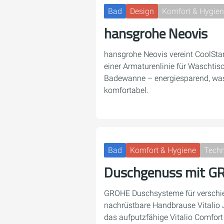
Bad
Design
Komfort & Hygie
hansgrohe Neovis
hansgrohe Neovis vereint CoolSta
einer Armaturenlinie für Waschtis
Badewanne – energiesparend, wass
komfortabel.
Bad
Komfort & Hygiene
Techn
Duschgenuss mit G
GROHE Duschsysteme für verschie
nachrüstbare Handbrause Vitalio 
das aufputzfähige Vitalio Comfor