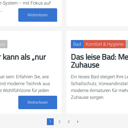
z-System – mit Fokus auf
e…
Weiterlesen
15. Juni 2026
yle
Bad
Komfort & Hygiene
kann als „nur
Das leise Bad: M
Zuhause
l sein: Erfahren Sie, wie
Ein leises Bad steigert Ihre 
 und moderne Technik aus
Schallschutz, Vorwandinstal
 Wohlfühlzone für jeden
moderne Armaturen für mehr
Zuhause sorgen.
Weiterlesen
14. April 2026
1
2
3