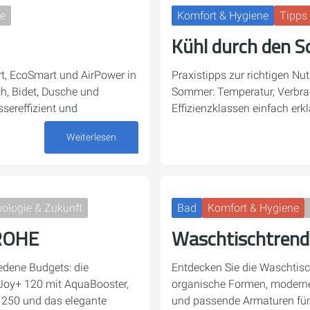
ne
Komfort & Hygiene
Tipps 
Kühl durch den 
rt, EcoSmart und AirPower in
Praxistipps zur richtigen Nu
ch, Bidet, Dusche und
Sommer: Temperatur, Verbra
ereffizient und
Effizienzklassen einfach erkl
Weiterlesen
26. Juni 2026
ologie & Zukunft
Bad
Komfort & Hygiene
ROHE
Waschtischtren
dene Budgets: die
Entdecken Sie die Waschtisc
Joy+ 120 mit AquaBooster,
organische Formen, moderne 
t 250 und das elegante
und passende Armaturen für e