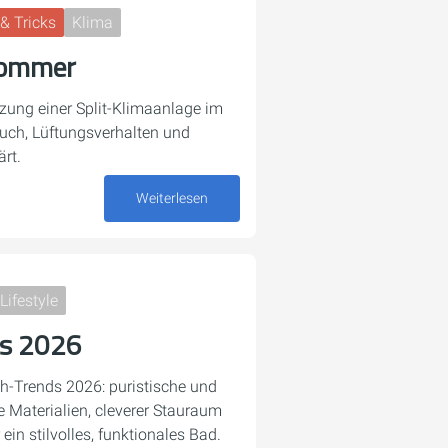
& Tricks
Klima
Sommer
tzung einer Split-Klimaanlage im
uch, Lüftungsverhalten und
ärt.
Weiterlesen
23. Juni 2026
Lifestyle
ds 2026
h-Trends 2026: puristische und
Materialien, cleverer Stauraum
in stilvolles, funktionales Bad.