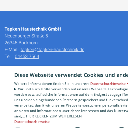
Tapken Haustechnik GmbH
Neuenburger Straße 5
26345 Bockhorn
E-Mail:
tapken@tapken-haustechnik.de
Tel.:
04453 7564
Impressum
Diese Webseite verwendet Cookies und ander
Barrierefreiheitserklärung
Datenschutzerklärung
Weitere Informationen finden Sie in unseren:
Datenschutzhinweise 
AGB
Wir und auch Dritte verwenden auf unserer Webseite Technologien
werden bzw. auf solche Informationen auf dem Endgerät zugegriffe
uns und den eingebundenen Partnern gespeichert und für verschiede
verarbeitet, damit wir unseren Webseitenbesuchern personalisierte 
anbieten und Informationen über deren Interessen und das Nutzerve
sind,... HIER KLICKEN ZUM WEITERLESEN
Datenschutzhinweise