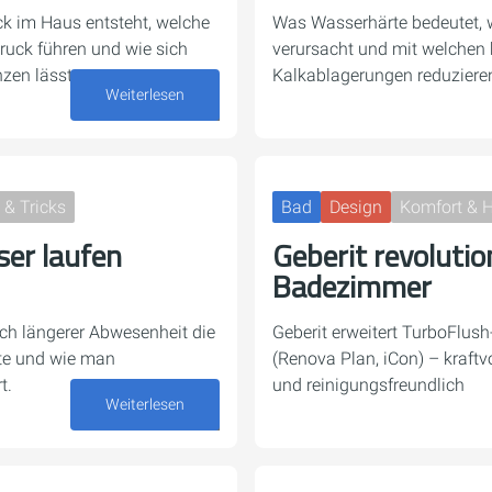
uck im Haus entsteht, welche
Was Wasserhärte bedeutet, 
uck führen und wie sich
verursacht und mit welche
zen lässt.
Kalkablagerungen reduzieren
Weiterlesen
30. Juli 2026
 & Tricks
Bad
Design
Komfort & 
er laufen
Geberit revolutio
Badezimmer
ch längerer Abwesenheit die
Geberit erweitert TurboFlus
te und wie man
(Renova Plan, iCon) – kraftvo
t.
und reinigungsfreundlich
Weiterlesen
16. Juli 2026