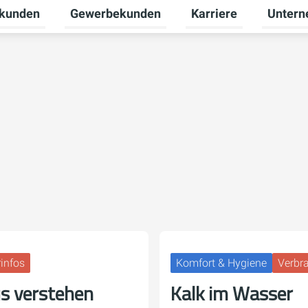
tkunden
Gewerbekunden
Karriere
Unter
nü für Erneuerbare Energien umschalten
Untermenü für Privatkunden umschalten
Untermenü für Gewerb
Untermen
infos
Komfort & Hygiene
Verbr
s verstehen
Kalk im Wasser