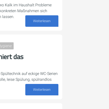
wo Kalk im Haushalt Probleme
n konkreten Maßnahmen sich
 lassen.
Weiterlesen
23. Juli 2026
Hygiene
niert das
h-Spültechnik auf eckige WC-Serien
lle, leise Spülung, spülrandlos
Weiterlesen
07. Juli 2026