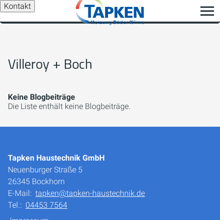
Kontakt
Villeroy + Boch
Keine Blogbeiträge
Die Liste enthält keine Blogbeiträge.
Tapken Haustechnik GmbH
Neuenburger Straße 5
26345 Bockhorn
E-Mail:
tapken@tapken-haustechnik.de
Tel.:
04453 7564