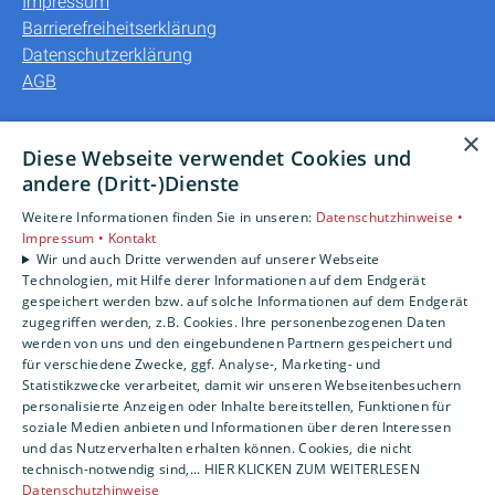
Impressum
Barrierefreiheitserklärung
Datenschutzerklärung
AGB
Unsere Bereiche
×
Diese Webseite verwendet Cookies und
Privatkunden
andere (Dritt-)Dienste
Gewerbekunden
Weitere Informationen finden Sie in unseren:
Datenschutzhinweise •
Karriere
Impressum •
Kontakt
Unternehmen
Wir und auch Dritte verwenden auf unserer Webseite
Kontakt
Technologien, mit Hilfe derer Informationen auf dem Endgerät
gespeichert werden bzw. auf solche Informationen auf dem Endgerät
zugegriffen werden, z.B. Cookies. Ihre personenbezogenen Daten
werden von uns und den eingebundenen Partnern gespeichert und
für verschiedene Zwecke, ggf. Analyse-, Marketing- und
Statistikzwecke verarbeitet, damit wir unseren Webseitenbesuchern
personalisierte Anzeigen oder Inhalte bereitstellen, Funktionen für
soziale Medien anbieten und Informationen über deren Interessen
und das Nutzerverhalten erhalten können. Cookies, die nicht
technisch-notwendig sind,... HIER KLICKEN ZUM WEITERLESEN
Datenschutzhinweise