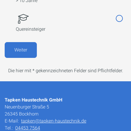
> 10 Jahre
Quereinsteiger
Weiter
Die hier mit * gekennzeichneten Felder sind Pflichtfelder.
Tapken Haustechnik GmbH
Neuenburger Straße 5
26345 Bockhorn
E-Mail:
tapken@tapken-haustechnik.de
Tel.:
04453 7564