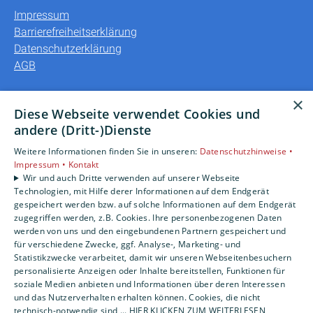
Impressum
Barrierefreiheitserklärung
Datenschutzerklärung
AGB
Unsere Bereiche
×
Diese Webseite verwendet Cookies und
Privatkunden
andere (Dritt-)Dienste
Gewerbekunden
Weitere Informationen finden Sie in unseren:
Datenschutzhinweise •
Karriere
Impressum •
Kontakt
Unternehmen
Wir und auch Dritte verwenden auf unserer Webseite
Kontakt
Technologien, mit Hilfe derer Informationen auf dem Endgerät
gespeichert werden bzw. auf solche Informationen auf dem Endgerät
zugegriffen werden, z.B. Cookies. Ihre personenbezogenen Daten
werden von uns und den eingebundenen Partnern gespeichert und
für verschiedene Zwecke, ggf. Analyse-, Marketing- und
Statistikzwecke verarbeitet, damit wir unseren Webseitenbesuchern
personalisierte Anzeigen oder Inhalte bereitstellen, Funktionen für
soziale Medien anbieten und Informationen über deren Interessen
und das Nutzerverhalten erhalten können. Cookies, die nicht
technisch-notwendig sind,... HIER KLICKEN ZUM WEITERLESEN