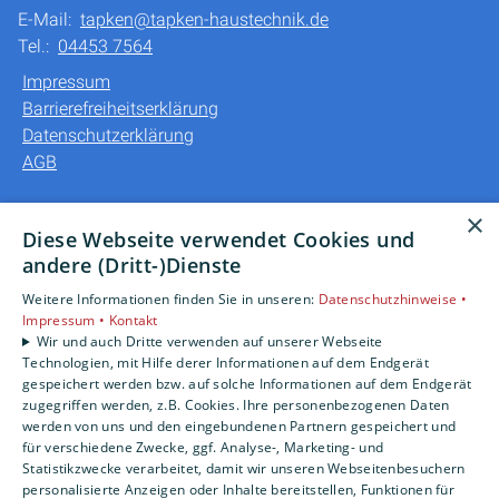
E-Mail:
tapken@tapken-haustechnik.de
Tel.:
04453 7564
Impressum
Barrierefreiheitserklärung
Datenschutzerklärung
AGB
Unsere Bereiche
×
Diese Webseite verwendet Cookies und
Privatkunden
andere (Dritt-)Dienste
Gewerbekunden
Weitere Informationen finden Sie in unseren:
Datenschutzhinweise •
Karriere
Impressum •
Kontakt
Unternehmen
Wir und auch Dritte verwenden auf unserer Webseite
Kontakt
Technologien, mit Hilfe derer Informationen auf dem Endgerät
gespeichert werden bzw. auf solche Informationen auf dem Endgerät
zugegriffen werden, z.B. Cookies. Ihre personenbezogenen Daten
werden von uns und den eingebundenen Partnern gespeichert und
für verschiedene Zwecke, ggf. Analyse-, Marketing- und
Statistikzwecke verarbeitet, damit wir unseren Webseitenbesuchern
personalisierte Anzeigen oder Inhalte bereitstellen, Funktionen für