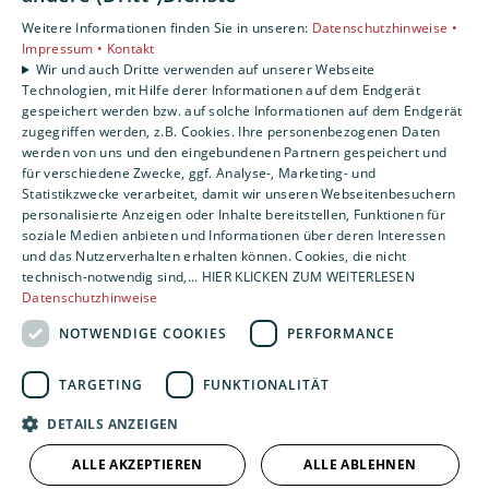
Gewerbekunden
Weitere Informationen finden Sie in unseren:
Datenschutzhinweise •
Karriere
Impressum •
Kontakt
Unternehmen
Wir und auch Dritte verwenden auf unserer Webseite
Kontakt
Technologien, mit Hilfe derer Informationen auf dem Endgerät
gespeichert werden bzw. auf solche Informationen auf dem Endgerät
zugegriffen werden, z.B. Cookies. Ihre personenbezogenen Daten
werden von uns und den eingebundenen Partnern gespeichert und
für verschiedene Zwecke, ggf. Analyse-, Marketing- und
Statistikzwecke verarbeitet, damit wir unseren Webseitenbesuchern
personalisierte Anzeigen oder Inhalte bereitstellen, Funktionen für
soziale Medien anbieten und Informationen über deren Interessen
und das Nutzerverhalten erhalten können. Cookies, die nicht
technisch-notwendig sind,... HIER KLICKEN ZUM WEITERLESEN
Datenschutzhinweise
NOTWENDIGE COOKIES
PERFORMANCE
TARGETING
FUNKTIONALITÄT
DETAILS ANZEIGEN
ALLE AKZEPTIEREN
ALLE ABLEHNEN