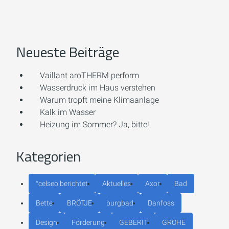
Neueste Beiträge
Vaillant aroTHERM perform
Wasserdruck im Haus verstehen
Warum tropft meine Klimaanlage
Kalk im Wasser
Heizung im Sommer? Ja, bitte!
Kategorien
°celseo berichtet
Aktuelles
Axor
Bad
Bette
BRÖTJE
burgbad
Danfoss
Design
Förderung
GEBERIT
GROHE