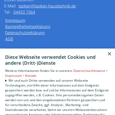
E-Mail:
tapken@tapken-haustechnik.de
Tel.:
04453 7564
Impressum
Barrierefreiheitserklärung
Datenschutzerklärung
AGB
Unsere Bereiche
×
Diese Webseite verwendet Cookies und
Privatkunden
andere (Dritt-)Dienste
Gewerbekunden
Weitere Informationen finden Sie in unseren:
Datenschutzhinweise •
Karriere
Impressum •
Kontakt
Unternehmen
Wir und auch Dritte verwenden auf unserer Webseite
Kontakt
Technologien, mit Hilfe derer Informationen auf dem Endgerät
gespeichert werden bzw. auf solche Informationen auf dem Endgerät
zugegriffen werden, z.B. Cookies. Ihre personenbezogenen Daten
werden von uns und den eingebundenen Partnern gespeichert und
für verschiedene Zwecke, ggf. Analyse-, Marketing- und
Statistikzwecke verarbeitet, damit wir unseren Webseitenbesuchern
personalisierte Anzeigen oder Inhalte bereitstellen, Funktionen für