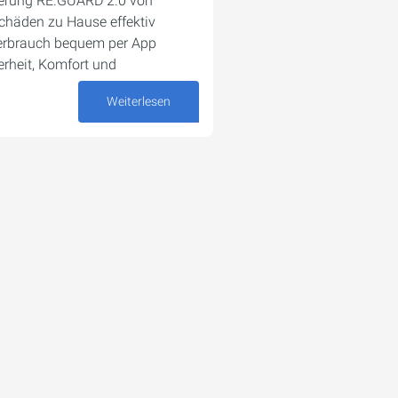
uerung RE.GUARD 2.0 von
häden zu Hause effektiv
erbrauch bequem per App
rheit, Komfort und
Weiterlesen
19. September 2025