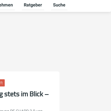
nehmen
Ratgeber
Suche
ekunden umschalten
ü für Karriere umschalten
Untermenü für Unternehmen umschalten
Untermenü für Ratgeber umsch
ft
 stets im Blick –