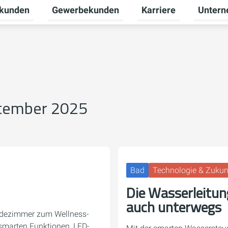
tkunden
Gewerbekunden
Karriere
Unter
nü für Erneuerbare Energien umschalten
Untermenü für Privatkunden umschalten
Untermenü für Gewerb
Untermen
ptember 2025
Bad
Technologie & Zukun
Die Wasserleitung
auch unterwegs
adezimmer zum Wellness-
smarten Funktionen, LED-