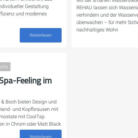
Mit der smarten Wasserste
dividueller Gestaltung
REHAU lassen sich Wassersc
effizienz und modernes
verhindern und der Wasserv
überwachen – für mehr Siche
nachhaltiges Wohn
Weiterlesen
29. September 2025
ukte
 Spa-Feeling im
oy & Boch bieten Design und
Hand- und Kopfbrausen mit
rmostate mit CoolTap
en in Chrom oder Matt Black
Weiterlesen