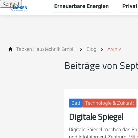
Kontakt
Erneuerbare Energien
Priva
Unterme
Tapken Haustechnik GmbH
Blog
Archiv
Beiträge von Se
Bad
Technologie & Zukunft
Digitale Spiegel
Digitale Spiegel machen das B
und Infotainment-Zentrum: Mit 