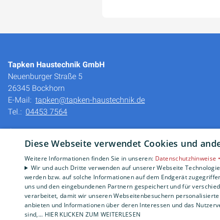
Tapken Haustechnik GmbH
Neuenburger Straße 5
26345 Bockhorn
E-Mail:
tapken@tapken-haustechnik.de
Tel.:
04453 7564
Impressum
Diese Webseite verwendet Cookies und ander
Barrierefreiheitserklärung
Datenschutzerklärung
Weitere Informationen finden Sie in unseren:
Datenschutzhinweise 
AGB
Wir und auch Dritte verwenden auf unserer Webseite Technologien
werden bzw. auf solche Informationen auf dem Endgerät zugegriffe
uns und den eingebundenen Partnern gespeichert und für verschiede
verarbeitet, damit wir unseren Webseitenbesuchern personalisierte 
anbieten und Informationen über deren Interessen und das Nutzerve
sind,... HIER KLICKEN ZUM WEITERLESEN