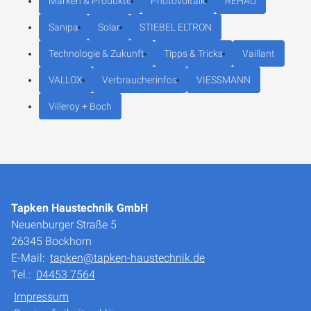
Marken & Produkte
Photovoltaik
REHAU
Sanipa
Solar
STIEBEL ELTRON
Technologie & Zukunft
Tipps & Tricks
Vaillant
VALLOX
Verbraucherinfos
VIESSMANN
Villeroy + Boch
Tapken Haustechnik GmbH
Neuenburger Straße 5
26345 Bockhorn
E-Mail:
tapken@tapken-haustechnik.de
Tel.:
04453 7564
Impressum