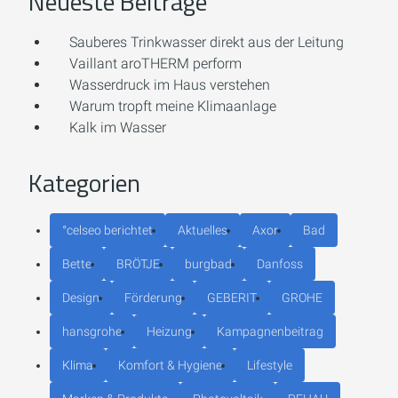
Neueste Beiträge
Sauberes Trinkwasser direkt aus der Leitung
Vaillant aroTHERM perform
Wasserdruck im Haus verstehen
Warum tropft meine Klimaanlage
Kalk im Wasser
Kategorien
°celseo berichtet
Aktuelles
Axor
Bad
Bette
BRÖTJE
burgbad
Danfoss
Design
Förderung
GEBERIT
GROHE
hansgrohe
Heizung
Kampagnenbeitrag
Klima
Komfort & Hygiene
Lifestyle