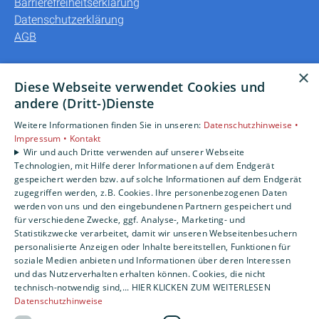
Barrierefreiheitserklärung
Datenschutzerklärung
AGB
Unsere Bereiche
×
Diese Webseite verwendet Cookies und
Privatkunden
andere (Dritt-)Dienste
Gewerbekunden
Weitere Informationen finden Sie in unseren:
Datenschutzhinweise •
Karriere
Impressum •
Kontakt
Unternehmen
Wir und auch Dritte verwenden auf unserer Webseite
Kontakt
Technologien, mit Hilfe derer Informationen auf dem Endgerät
gespeichert werden bzw. auf solche Informationen auf dem Endgerät
zugegriffen werden, z.B. Cookies. Ihre personenbezogenen Daten
werden von uns und den eingebundenen Partnern gespeichert und
für verschiedene Zwecke, ggf. Analyse-, Marketing- und
Statistikzwecke verarbeitet, damit wir unseren Webseitenbesuchern
personalisierte Anzeigen oder Inhalte bereitstellen, Funktionen für
soziale Medien anbieten und Informationen über deren Interessen
und das Nutzerverhalten erhalten können. Cookies, die nicht
technisch-notwendig sind,... HIER KLICKEN ZUM WEITERLESEN
Datenschutzhinweise