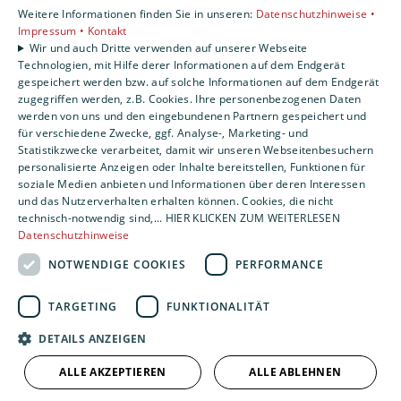
Weitere Informationen finden Sie in unseren:
Datenschutzhinweise •
Karriere
Impressum •
Kontakt
Unternehmen
Wir und auch Dritte verwenden auf unserer Webseite
Kontakt
Technologien, mit Hilfe derer Informationen auf dem Endgerät
gespeichert werden bzw. auf solche Informationen auf dem Endgerät
zugegriffen werden, z.B. Cookies. Ihre personenbezogenen Daten
werden von uns und den eingebundenen Partnern gespeichert und
für verschiedene Zwecke, ggf. Analyse-, Marketing- und
Statistikzwecke verarbeitet, damit wir unseren Webseitenbesuchern
personalisierte Anzeigen oder Inhalte bereitstellen, Funktionen für
soziale Medien anbieten und Informationen über deren Interessen
und das Nutzerverhalten erhalten können. Cookies, die nicht
technisch-notwendig sind,... HIER KLICKEN ZUM WEITERLESEN
Datenschutzhinweise
NOTWENDIGE COOKIES
PERFORMANCE
TARGETING
FUNKTIONALITÄT
DETAILS ANZEIGEN
ALLE AKZEPTIEREN
ALLE ABLEHNEN