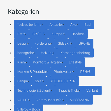
Kategorien
°celseo berichtet
Aktuelles
Axor
Bad
Bette
BRÖTJE
burgbad
Danfoss
Design
Förderung
GEBERIT
GROHE
hansgrohe
Heizung
Kampagnenbeitrag
Klima
Komfort & Hygiene
Lifestyle
Marken & Produkte
Photovoltaik
REHAU
Sanipa
Solar
STIEBEL ELTRON
Technologie & Zukunft
Tipps & Tricks
Vaillant
VALLOX
Verbraucherinfos
VIESSMANN
Villeroy + Boch