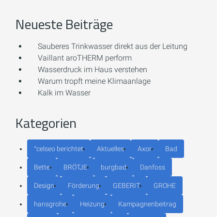
Neueste Beiträge
Sauberes Trinkwasser direkt aus der Leitung
Vaillant aroTHERM perform
Wasserdruck im Haus verstehen
Warum tropft meine Klimaanlage
Kalk im Wasser
Kategorien
°celseo berichtet
Aktuelles
Axor
Bad
Bette
BRÖTJE
burgbad
Danfoss
Design
Förderung
GEBERIT
GROHE
hansgrohe
Heizung
Kampagnenbeitrag