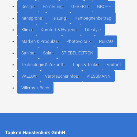
Design
Förderung
GEBERIT
GROHE
hansgrohe
Heizung
Kampagnenbeitrag
Klima
Komfort & Hygiene
Lifestyle
Marken & Produkte
Photovoltaik
REHAU
Sanipa
Solar
STIEBEL ELTRON
Technologie & Zukunft
Tipps & Tricks
Vaillant
VALLOX
Verbraucherinfos
VIESSMANN
Villeroy + Boch
Tapken Haustechnik GmbH