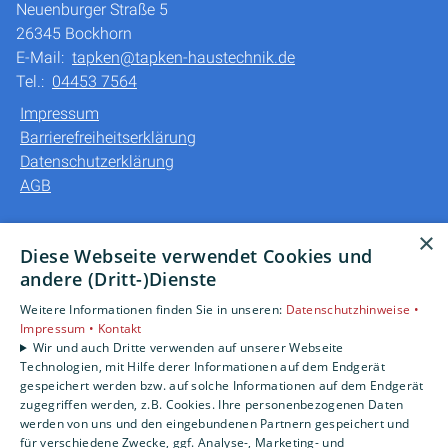
Neuenburger Straße 5
26345 Bockhorn
E-Mail:
tapken@tapken-haustechnik.de
Tel.:
04453 7564
Impressum
Barrierefreiheitserklärung
Datenschutzerklärung
AGB
Unsere Bereiche
×
Diese Webseite verwendet Cookies und
Privatkunden
andere (Dritt-)Dienste
Gewerbekunden
Weitere Informationen finden Sie in unseren:
Datenschutzhinweise •
Karriere
Impressum •
Kontakt
Unternehmen
Wir und auch Dritte verwenden auf unserer Webseite
Kontakt
Technologien, mit Hilfe derer Informationen auf dem Endgerät
gespeichert werden bzw. auf solche Informationen auf dem Endgerät
zugegriffen werden, z.B. Cookies. Ihre personenbezogenen Daten
werden von uns und den eingebundenen Partnern gespeichert und
für verschiedene Zwecke, ggf. Analyse-, Marketing- und