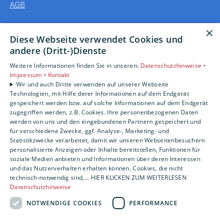
AGB
Unsere Bereiche
×
Diese Webseite verwendet Cookies und
Privatkunden
andere (Dritt-)Dienste
Gewerbekunden
Weitere Informationen finden Sie in unseren:
Datenschutzhinweise •
Karriere
Impressum •
Kontakt
Unternehmen
Wir und auch Dritte verwenden auf unserer Webseite
Kontakt
Technologien, mit Hilfe derer Informationen auf dem Endgerät
gespeichert werden bzw. auf solche Informationen auf dem Endgerät
zugegriffen werden, z.B. Cookies. Ihre personenbezogenen Daten
werden von uns und den eingebundenen Partnern gespeichert und
für verschiedene Zwecke, ggf. Analyse-, Marketing- und
Statistikzwecke verarbeitet, damit wir unseren Webseitenbesuchern
personalisierte Anzeigen oder Inhalte bereitstellen, Funktionen für
soziale Medien anbieten und Informationen über deren Interessen
und das Nutzerverhalten erhalten können. Cookies, die nicht
technisch-notwendig sind,... HIER KLICKEN ZUM WEITERLESEN
Datenschutzhinweise
NOTWENDIGE COOKIES
PERFORMANCE