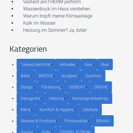
Vaillant aroTHERM perform
Wasserdruck im Haus verstehen
Warum tropft meine Klimaanlage
Kalk im Wasser
Heizung im Sommer? Ja, bitte!
Kategorien
°celseo berichtet
Aktuelles
Axor
Bad
Bette
BRÖTJE
burgbad
Danfoss
Design
Förderung
GEBERIT
GROHE
hansgrohe
Heizung
Kampagnenbeitrag
Klima
Komfort & Hygiene
Lifestyle
Marken & Produkte
Photovoltaik
REHAU
Sanipa
Solar
STIEBEL ELTRON