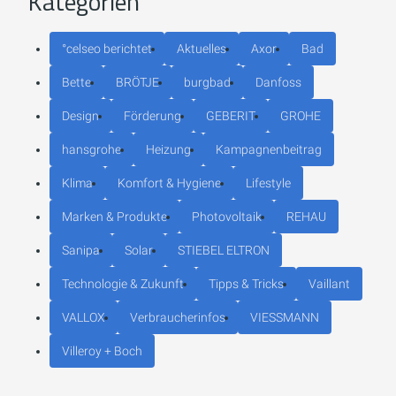
Kategorien
°celseo berichtet
Aktuelles
Axor
Bad
Bette
BRÖTJE
burgbad
Danfoss
Design
Förderung
GEBERIT
GROHE
hansgrohe
Heizung
Kampagnenbeitrag
Klima
Komfort & Hygiene
Lifestyle
Marken & Produkte
Photovoltaik
REHAU
Sanipa
Solar
STIEBEL ELTRON
Technologie & Zukunft
Tipps & Tricks
Vaillant
VALLOX
Verbraucherinfos
VIESSMANN
Villeroy + Boch