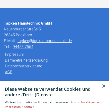
Tapken Haustechnik GmbH
Neuenburger Straße 5
26345 Bockhorn
E-Mail:
tapken@tapken-haustechnik.de
Tel.:
04453 7564
Impressum
Barrierefreiheitserklärung
Datenschutzerklärung
AGB
Unsere Bereiche
×
Diese Webseite verwendet Cookies und
Privatkunden
andere (Dritt-)Dienste
Gewerbekunden
Weitere Informationen finden Sie in unseren:
Datenschutzhinweise •
Karriere
Impressum •
Kontakt
Unternehmen