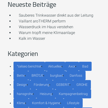
Neueste Beiträge
Sauberes Trinkwasser direkt aus der Leitung
Vaillant aroTHERM perform
Wasserdruck im Haus verstehen
Warum tropft meine Klimaanlage
Kalk im Wasser
Kategorien
°celseo berichtet
Aktuelles
Axor
Bad
Bette
BRÖTJE
burgbad
Danfoss
Design
Förderung
GEBERIT
GROHE
hansgrohe
Heizung
Kampagnenbeitrag
Klima
Komfort & Hygiene
Lifestyle