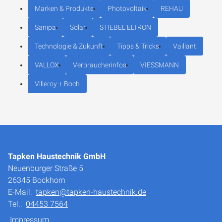
Marken & Produkte
Photovoltaik
REHAU
Sanipa
Solar
STIEBEL ELTRON
Technologie & Zukunft
Tipps & Tricks
Vaillant
VALLOX
Verbraucherinfos
VIESSMANN
Villeroy + Boch
Tapken Haustechnik GmbH
Neuenburger Straße 5
26345 Bockhorn
E-Mail:
tapken@tapken-haustechnik.de
Tel.:
04453 7564
Impressum